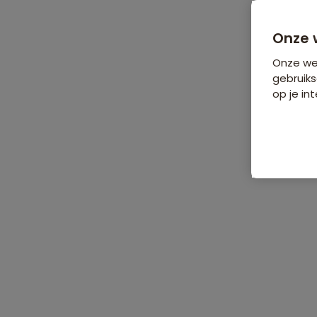
Onze 
Onze web
gebruiks
op je int
De reis
Data & prijzen
Reisro
Home
•
Groepsrondreizen
•
Azië
•
India
•
Groepsrondreis India -
Groepsrondreis India - Rajasthan 