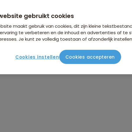
website gebruikt cookies
site maakt gebruik van cookies, dit zijn kleine tekstbestan
ervaring te verbeteren en de inhoud en advertenties af t
eresses. Je kunt ze volledig toestaan of afzonderlijk instellen
Cookies instellen
Cookies accepteren
ute
Verblijf & vervoer
Vluchtinfo
Praktisch
Beo
 Rajasthan & Gujarat
& Gujarat