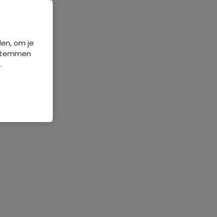
den, om je
e stemmen
.
ordelingen
Veelgestelde vragen
70 beoordelingen
8,2