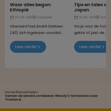
Waar alles begon:
Tips en tales va
Ethiopië
Japan
03-05-2013
Sawadee
13-05-2013
Sawad
Uiteraard had André Derksen
Ga je voor de futuri
(40) zich ingelezen voordat
gekte of juist de
hij de 29-daagse rondreis
meditatieve eenvou
door Ethiopië maakte. 'Maar
Japan is niets wat het
Lees verder
Lees verder
dat het zo groen was had ik
niet verwacht.'
Reizen met oog voor mens, cultuur en milieu
Home
•
Reisverhalen
•
Samen de wereld ontdekken Wendy's familiereis naar
Groepsreizen mét indivuele vrijheid
Thailand