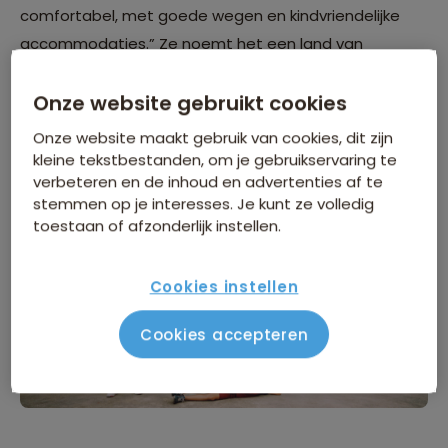
comfortabel, met goede wegen en kindvriendelijke
accommodaties.” Ze noemt het een land van
contrasten: “Van de drukte en levendigheid van
Bangkok duik je zo de natuur in, met watervallen,
Onze website gebruikt cookies
regenwouden en tropische stranden. Wat een
Onze website maakt gebruik van cookies, dit zijn
veelzijdige bestemming!”
kleine tekstbestanden, om je gebruikservaring te
verbeteren en de inhoud en advertenties af te
stemmen op je interesses. Je kunt ze volledig
toestaan of afzonderlijk instellen.
Cookies instellen
Cookies accepteren