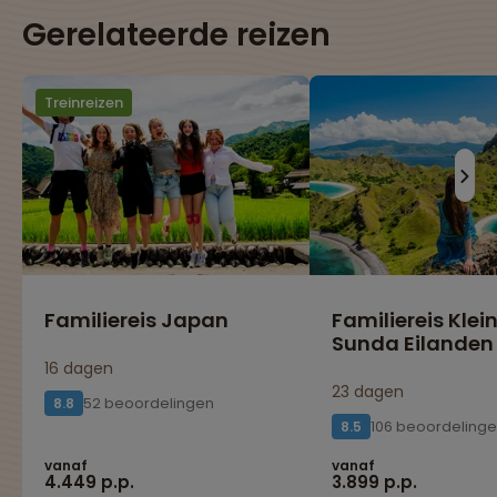
Gerelateerde reizen
Treinreizen
Familiereis Japan
Familiereis Klei
Sunda Eilanden
16 dagen
23 dagen
52 beoordelingen
8.8
106 beoordeling
8.5
vanaf
vanaf
4.449 p.p.
3.899 p.p.