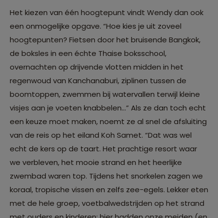
Het kiezen van één hoogtepunt vindt Wendy dan ook
een onmogelijke opgave. “Hoe kies je uit zoveel
hoogtepunten? Fietsen door het bruisende Bangkok,
de boksles in een échte Thaise boksschool,
overnachten op drijvende vlotten midden in het
regenwoud van Kanchanaburi, ziplinen tussen de
boomtoppen, zwemmen bij watervallen terwijl kleine
visjes aan je voeten knabbelen...” Als ze dan toch echt
een keuze moet maken, noemt ze al snel de afsluiting
van de reis op het eiland Koh Samet. “Dat was wel
echt de kers op de taart. Het prachtige resort waar
we verbleven, het mooie strand en het heerlijke
zwembad waren top. Tijdens het snorkelen zagen we
koraal, tropische vissen en zelfs zee-egels. Lekker eten
met de hele groep, voetbalwedstrijden op het strand
met ouders en kinderen; hier hadden onze meiden (en