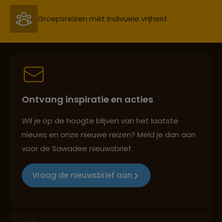
Persoonlijk en deskundig reisadvies
Best beoordeelde reisroutes
Ontvang inspiratie en acties
Reizen met oog voor mens, cultuur en milieu
Wil je op de hoogte blijven van het laatste
nieuws en onze nieuwe reizen? Meld je dan aan
voor de Sawadee nieuwsbrief.
Groepsreizen mét indivuele vrijheid
Vraag de nieuwsbrief aan
Persoonlijk en deskundig reisadvies