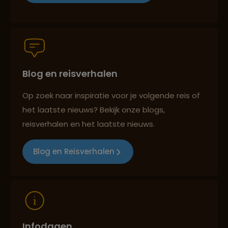
Groepsreizen mét indivuele vrijheid
Blog en reisverhalen
Persoonlijk en deskundig reisadvies
Op zoek naar inspiratie voor je volgende reis of
het laatste nieuws? Bekijk onze blogs,
Best beoordeelde reisroutes
reisverhalen en het laatste nieuws.
Blog en Reisverhalen
Reizen met oog voor mens, cultuur en milieu
Infodagen