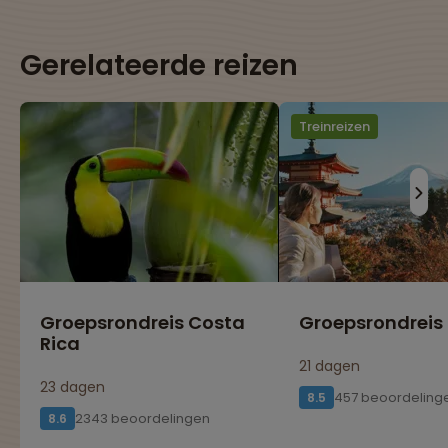
Gerelateerde reizen
Treinreizen
Groepsrondreis Costa
Groepsrondreis
Rica
21 dagen
23 dagen
457 beoordeling
8.5
2343 beoordelingen
8.6