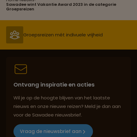
Sawadee wint Vakantie Award 2023 in de categorie
Reizen met oog voor mens, cultuur en milieu
Groepsreizen
Groepsreizen mét indivuele vrijheid
Persoonlijk en deskundig reisadvies
Ontvang inspiratie en acties
Best beoordeelde reisroutes
Wil je op de hoogte blijven van het laatste
nieuws en onze nieuwe reizen? Meld je dan aan
voor de Sawadee nieuwsbrief.
Reizen met oog voor mens, cultuur en milieu
Vraag de nieuwsbrief aan