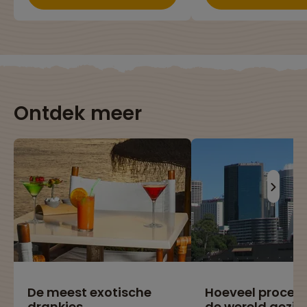
Ontdek meer
De meest exotische
Hoeveel procen
drankjes
de wereld gezie