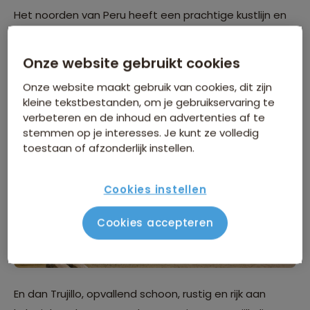
Het noorden van Peru heeft een prachtige kustlijn en
je vind er de leukste steden. Te beginnen bij een van
de meest levendige en drukke havensteden van het
Onze website gebruikt cookies
noorden: Chiclayo. Hier komen stad, zee en woestijn
Onze website maakt gebruik van cookies, dit zijn
samen.
kleine tekstbestanden, om je gebruikservaring te
verbeteren en de inhoud en advertenties af te
stemmen op je interesses. Je kunt ze volledig
toestaan of afzonderlijk instellen.
Cookies instellen
Cookies accepteren
En dan Trujillo, opvallend schoon, rustig en rijk aan