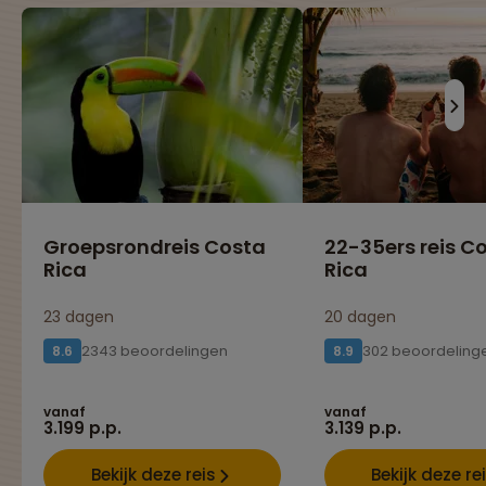
Groepsrondreis Costa
22-35ers reis C
Rica
Rica
23 dagen
20 dagen
2343 beoordelingen
302 beoordeling
8.6
8.9
vanaf
vanaf
3.199 p.p.
3.139 p.p.
Bekijk deze reis
Bekijk deze re