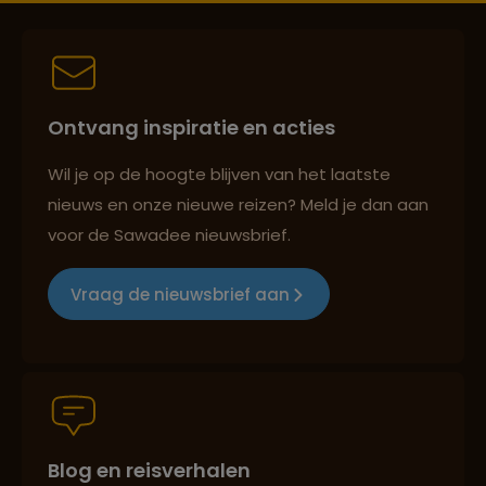
Best beoordeelde reisroutes
Ontvang inspiratie en acties
Reizen met oog voor mens, cultuur en milieu
Wil je op de hoogte blijven van het laatste
nieuws en onze nieuwe reizen? Meld je dan aan
voor de Sawadee nieuwsbrief.
Groepsreizen mét indivuele vrijheid
Vraag de nieuwsbrief aan
Persoonlijk en deskundig reisadvies
Blog en reisverhalen
Best beoordeelde reisroutes