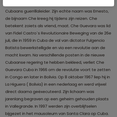
Guevara; Argentijn, marxistisch revolutionair en
Cubaans guerrillaleider. Zijn echte naam was Ernesto,
de bijnaam Che kreeg hij tijdens zijn reizen. Che
betekent zoiets als vriend, maat. Che Guevara was lid
van Fidel Castro`s Revolutionaire Beweging van de 26e
juli, die in 1959 in Cuba de val van dictator Fulgencio
Batista bewerkstelligde en via een revolutie aan de
macht kwam. Na verschillende posten in de nieuwe
Cubaanse regering te hebben bekleed, verliet Che
Guevara Cuba in 1966 om de revolutie voort te zetten
in Congo en later in Bolivia. Op 8 oktober 1967 liep hij in
La Higuera ( Bolivia) in een nederlaag en werd vrijwel
direct daarna geëxecuteerd. Zijn lichaam was
jarenlang begraven op een geheim gehouden plaats
in Vallegrande. In 1997 werden zijn overblijfselen
bijgezet in het mausoleum van Santa Clara op Cuba.