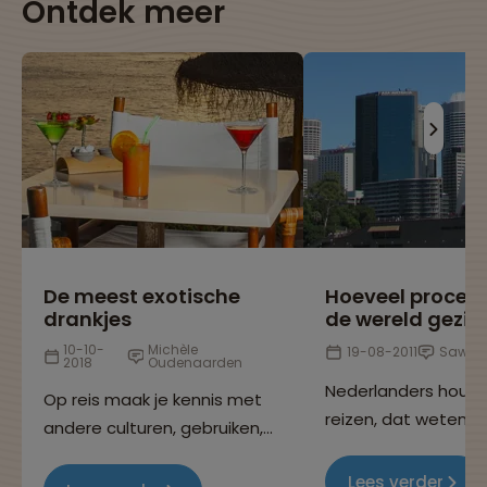
Ontdek meer
De meest exotische
Hoeveel procen
drankjes
de wereld gezie
10-10-
Michèle
19-08-2011
Sawad
2018
Oudenaarden
Nederlanders houd
Op reis maak je kennis met
reizen, dat weten w
andere culturen, gebruiken,
allemaal, want je k
eetgewoontes en niet
overal op de wereld
Lees verder
geheel onbelangrijk: de