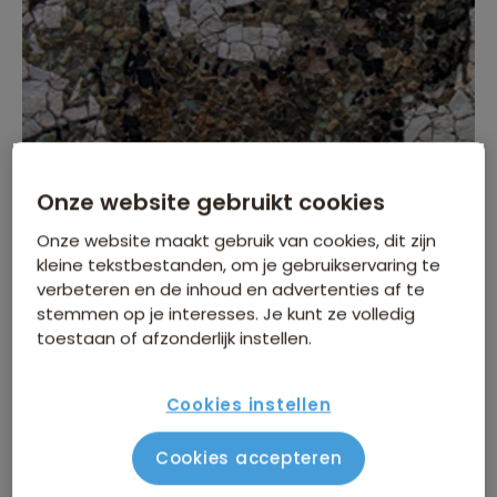
Onze website gebruikt cookies
Onze website maakt gebruik van cookies, dit zijn
kleine tekstbestanden, om je gebruikservaring te
verbeteren en de inhoud en advertenties af te
Het is alweer meer dan 50 jaar geleden dat Che
stemmen op je interesses. Je kunt ze volledig
toestaan of afzonderlijk instellen.
Guevara overleed. Deze marxistische revolutionair liet
zijn sporen na in verschillende gebieden. Zo ook in
Bolivia
waar er dit jaar extra aandacht besteed wordt
Cookies instellen
aan zijn sterfjaar.
Cookies accepteren
Iedereen kent wel de foto van de mooie, jonge Che