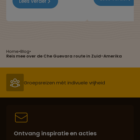
Lees verder
Maar heb jij je ooit
nationale cocktails! In dit
afgevraagd hoevee
blog hebben we de meest
van de wereld eigenl
bijzondere en populaire
bereisd wordt door
drankjes op een rijtje gezet.
Nederlandse bevolk
Heb jij ze al geproefd?
Home
•
Blog
•
Reizen met oog voor mens, cultuur en milieu
Reis mee over de Che Guevara route in Zuid-Amerika
Groepsreizen mét indivuele vrijheid
Persoonlijk en deskundig reisadvies
Ontvang inspiratie en acties