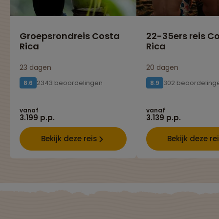
Groepsrondreis Costa
22-35ers reis C
Rica
Rica
23 dagen
20 dagen
2343 beoordelingen
302 beoordeling
8.6
8.9
vanaf
vanaf
3.199 p.p.
3.139 p.p.
Bekijk deze reis
Bekijk deze re