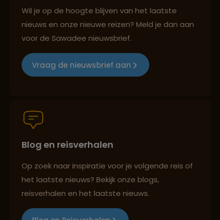
Best beoordeelde reisroutes
Wil je op de hoogte blijven van het laatste
nieuws en onze nieuwe reizen? Meld je dan aan
voor de Sawadee nieuwsbrief.
Reizen met oog voor mens, cultuur en milieu
Vraag de nieuwsbrief aan
Groepsreizen mét indivuele vrijheid
Blog en reisverhalen
Persoonlijk en deskundig reisadvies
Op zoek naar inspiratie voor je volgende reis of
het laatste nieuws? Bekijk onze blogs,
Best beoordeelde reisroutes
reisverhalen en het laatste nieuws.