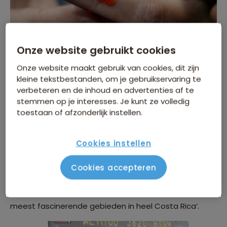
Onze website gebruikt cookies
2. Vulkanen in Rincon de la Vieja
Onze website maakt gebruik van cookies, dit zijn
kleine tekstbestanden, om je gebruikservaring te
verbeteren en de inhoud en advertenties af te
We blijven even bij de Nationale Parken van Costa
stemmen op je interesses. Je kunt ze volledig
Rica; in de regio Guanacaste ligt namelijk het park
toestaan of afzonderlijk instellen.
Rincón de la Vieja. Hier kom je maar liefst vier grote
vulkanen tegen! Maar niet alleen de vulkanen zijn
Cookies instellen
reden genoeg voor een bezoek; de omliggende
omgeving is voor de echte natuurliefhebbers een
Cookies accepteren
waar walhalla. Sterker nog: vele inwoners en toeristen
refereren naar Rincón de la Vieja als ‘één van de
meest fascinerende gebieden in heel Costa Rica’.