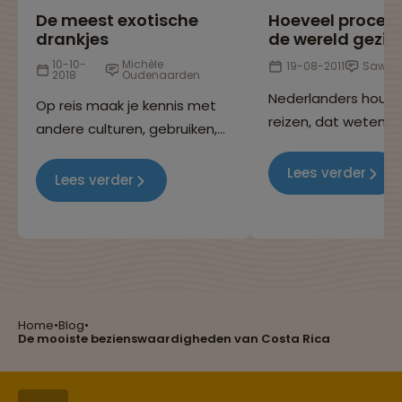
De meest exotische
Hoeveel procen
drankjes
de wereld gezie
10-10-
Michèle
19-08-2011
Sawad
2018
Oudenaarden
Nederlanders houd
Op reis maak je kennis met
reizen, dat weten w
andere culturen, gebruiken,
allemaal, want je k
eetgewoontes en niet
overal op de wereld
Lees verder
geheel onbelangrijk: de
Lees verder
Maar heb jij je ooit
nationale cocktails! In dit
afgevraagd hoevee
blog hebben we de meest
van de wereld eigenl
Reizen met oog voor mens, cultuur en milieu
bijzondere en populaire
bereisd wordt door
drankjes op een rijtje gezet.
Nederlandse bevolk
Heb jij ze al geproefd?
Home
•
Blog
•
Groepsreizen mét indivuele vrijheid
De mooiste bezienswaardigheden van Costa Rica