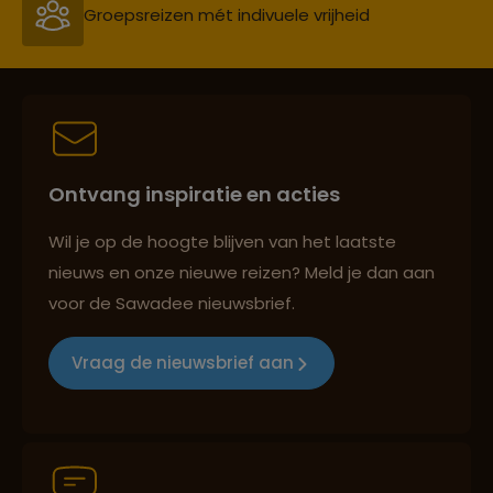
Persoonlijk en deskundig reisadvies
Best beoordeelde reisroutes
Ontvang inspiratie en acties
Reizen met oog voor mens, cultuur en milieu
Wil je op de hoogte blijven van het laatste
nieuws en onze nieuwe reizen? Meld je dan aan
voor de Sawadee nieuwsbrief.
Groepsreizen mét indivuele vrijheid
Vraag de nieuwsbrief aan
Persoonlijk en deskundig reisadvies