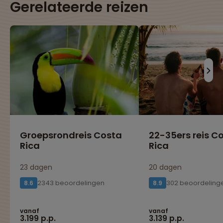
Gerelateerde reizen
Groepsrondreis Costa
22-35ers reis C
Rica
Rica
23 dagen
20 dagen
2343 beoordelingen
302 beoordeling
8.6
8.9
vanaf
vanaf
3.199 p.p.
3.139 p.p.