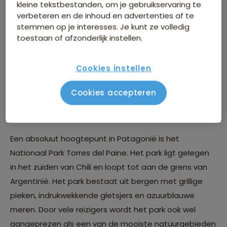
kleine tekstbestanden, om je gebruikservaring te
verbeteren en de inhoud en advertenties af te
stemmen op je interesses. Je kunt ze volledig
toestaan of afzonderlijk instellen.
Cookies instellen
Cookies accepteren
Torres del Paine
Een absoluut hoogtepunt in Patagonië is het
Nationaal Park Torres del Paine. Het park ligt gelegen
in het zuiden van Chili en loopt tot aan de grens van
Argentinië. Het park bestaat uit bergen met grillige
pieken, indrukwekkende gletsjers en azuurblauwe
meren. Door vele reizigers wordt het park ook wel
aangeprezen als een van de mooiste natuurgebieden