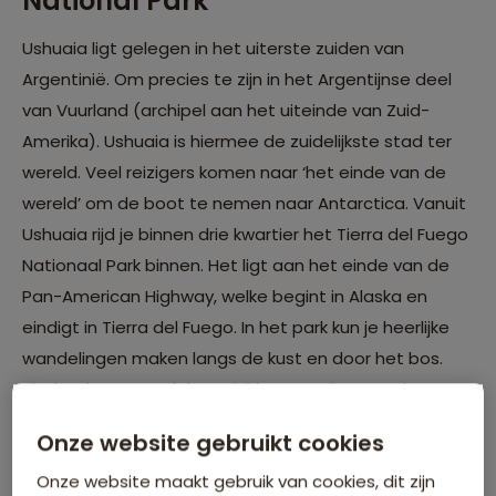
National Park
Ushuaia ligt gelegen in het uiterste zuiden van
Argentinië. Om precies te zijn in het Argentijnse deel
van Vuurland (archipel aan het uiteinde van Zuid-
Amerika). Ushuaia is hiermee de zuidelijkste stad ter
wereld. Veel reizigers komen naar ‘het einde van de
wereld’ om de boot te nemen naar Antarctica. Vanuit
Ushuaia rijd je binnen drie kwartier het Tierra del Fuego
Nationaal Park binnen. Het ligt aan het einde van de
Pan-American Highway, welke begint in Alaska en
eindigt in Tierra del Fuego. In het park kun je heerlijke
wandelingen maken langs de kust en door het bos.
Tip: haal een wandelmap bij het VVV-kantoortje
tegenover de kade in Ushuaia.
Onze website gebruikt cookies
Onze website maakt gebruik van cookies, dit zijn