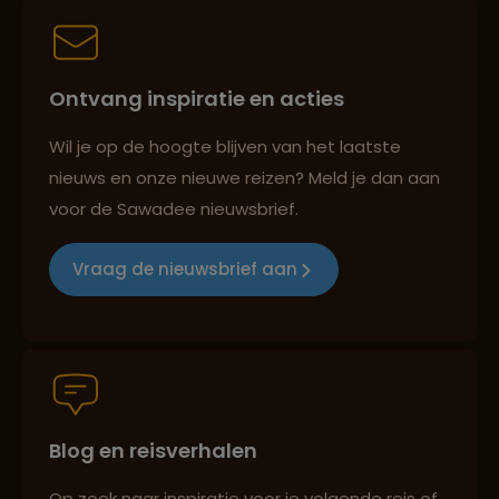
Best beoordeelde reisroutes
Ontvang inspiratie en acties
Wil je op de hoogte blijven van het laatste
nieuws en onze nieuwe reizen? Meld je dan aan
Reizen met oog voor mens, cultuur en milieu
voor de Sawadee nieuwsbrief.
Vraag de nieuwsbrief aan
Groepsreizen mét indivuele vrijheid
Persoonlijk en deskundig reisadvies
Blog en reisverhalen
Op zoek naar inspiratie voor je volgende reis of