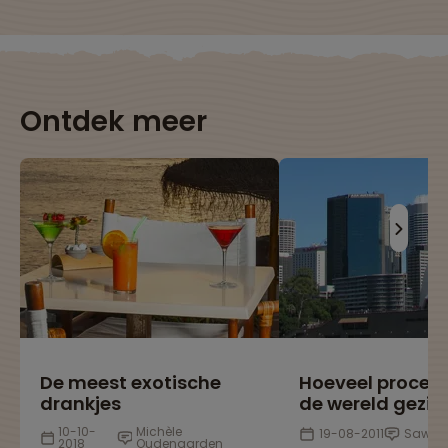
Ontdek meer
De meest exotische
Hoeveel procen
drankjes
de wereld gezie
10-10-
Michèle
19-08-2011
Sawad
2018
Oudenaarden