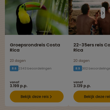
Groepsrondreis Costa
22-35ers reis C
Rica
Rica
23 dagen
20 dagen
2343 beoordelingen
302 beoordeling
8.6
8.9
vanaf
vanaf
3.199 p.p.
3.139 p.p.
Bekijk deze reis
Bekijk deze re