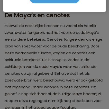
komen en op het glinsterende water schijnen.
De Maya’s en cenotes
Hoewel de natuurlijke bronnen nu vooral als heerlijk
zwemwater fungeren, had het voor de oude Maya’s
een andere betekenis. Cenotes fungeerden als enige
bron van zoet water voor de oude beschaving. Door
deze waardevolle functie, kregen de cenotes een
spirituele betekenis. Dit is terug te vinden in de
schilderijen van de oude Maya’s waar verschillende
cenotes op zijn afgebeeld. Behalve dat het als
zoetwaterbron werd beschouwd, werd er ook geloofd
dat regengod Chaak woonde in deze cenotes. Dit
geloof is nog zichtbaar bij de huidige Maya boeren; zij
roepen deze regengod namelijk nog steeds aan voor
de regen in het uitgedroogde Yucatan.