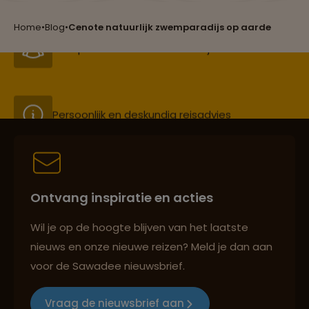
Heb jij ze al geproefd?
Groepsreizen mét indivuele vrijheid
Home
•
Blog
•
Cenote natuurlijk zwemparadijs op aarde
Persoonlijk en deskundig reisadvies
Best beoordeelde reisroutes
Ontvang inspiratie en acties
Reizen met oog voor mens, cultuur en milieu
Wil je op de hoogte blijven van het laatste
nieuws en onze nieuwe reizen? Meld je dan aan
voor de Sawadee nieuwsbrief.
Groepsreizen mét indivuele vrijheid
Vraag de nieuwsbrief aan