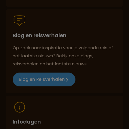
Groepsreizen mét indivuele vrijheid
Blog en reisverhalen
Persoonlijk en deskundig reisadvies
Op zoek naar inspiratie voor je volgende reis of
het laatste nieuws? Bekijk onze blogs,
Best beoordeelde reisroutes
reisverhalen en het laatste nieuws.
Blog en Reisverhalen
Reizen met oog voor mens, cultuur en milieu
Infodagen