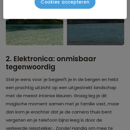
Cookies accepteren
2. Elektronica: onmisbaar
tegenwoordig
Stel je eens voor: je begeeft je in de bergen en hebt
een prachtig uitzicht op een uitgestrekt landschap
met de meest intense kleuren. Graag leg je dit
magische moment samen met je familie vast, maar
dan kom je erachter dat je de camera thuis bent
vergeten en je telefoon bijna leeg is door de
verkeerde reisstekker… Zonde! Handig om mee te