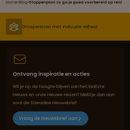
Home
•
Blog
•
Stappenplan zo ga je goed voorbereid op reis!
Groepsreizen mét indivuele vrijheid
Persoonlijk en deskundig reisadvies
Ontvang inspiratie en acties
Best beoordeelde reisroutes
Wil je op de hoogte blijven van het laatste
nieuws en onze nieuwe reizen? Meld je dan aan
voor de Sawadee nieuwsbrief.
Reizen met oog voor mens, cultuur en milieu
Vraag de nieuwsbrief aan