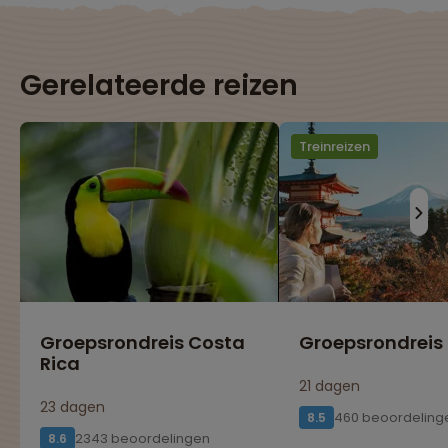
Gerelateerde reizen
Treinreizen
Groepsrondreis Costa
Groepsrondreis
Rica
21 dagen
23 dagen
460 beoordeling
8.5
2343 beoordelingen
8.6