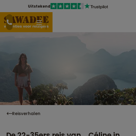
Uitstekend
Reisverhalen
De 22-35ers reis van... Céline in