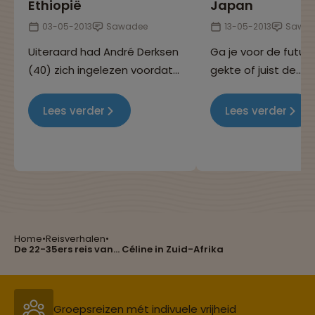
Ethiopië
Japan
03-05-2013
Sawadee
13-05-2013
Sawad
Uiteraard had André Derksen
Ga je voor de futuri
(40) zich ingelezen voordat
gekte of juist de
hij de 29-daagse rondreis
meditatieve eenvou
door Ethiopië maakte. 'Maar
Japan is niets wat het
Lees verder
Lees verder
dat het zo groen was had ik
niet verwacht.'
Reizen met oog voor mens, cultuur en milieu
Home
•
Reisverhalen
•
Groepsreizen mét indivuele vrijheid
De 22-35ers reis van... Céline in Zuid-Afrika
Persoonlijk en deskundig reisadvies