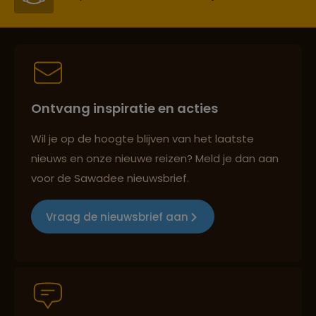
Best beoordeelde reisroutes
Ontvang inspiratie en acties
Reizen met oog voor mens, cultuur en milieu
Wil je op de hoogte blijven van het laatste
nieuws en onze nieuwe reizen? Meld je dan aan
voor de Sawadee nieuwsbrief.
Groepsreizen mét indivuele vrijheid
Vraag de nieuwsbrief aan
Persoonlijk en deskundig reisadvies