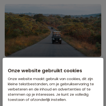
Onze website gebruikt cookies
Waarom heb je voor deze reis
Onze website maakt gebruik van cookies, dit zijn
gekozen?
kleine tekstbestanden, om je gebruikservaring te
verbeteren en de inhoud en advertenties af te
Als kind heb ik met mijn ouders al eens een rondreis
stemmen op je interesses. Je kunt ze volledig
gemaakt in Zuid-Afrika en toen was ik al betoverd.
toestaan of afzonderlijk instellen.
Uren in een safarijeep op zoek naar wilde beesten