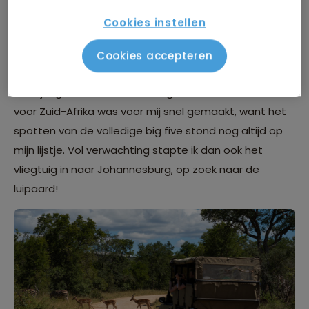
verveelt nooit. Het moment dat je de eerste impala
Cookies instellen
ziet ben je al verkocht, en dat is dan nog maar het
begin. Op reis gaan met je ouders is natuurlijk
Cookies accepteren
hartstikke leuk, maar hoe leuk als je met
leeftijdsgenoten deze ervaringen kan delen. De keuze
voor Zuid-Afrika was voor mij snel gemaakt, want het
spotten van de volledige big five stond nog altijd op
mijn lijstje. Vol verwachting stapte ik dan ook het
vliegtuig in naar Johannesburg, op zoek naar de
luipaard!