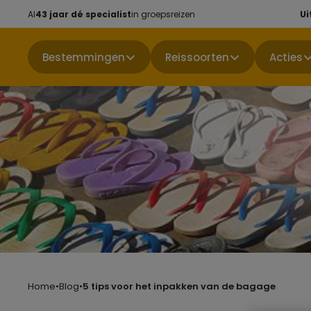
Al
43 jaar dé specialist
in groepsreizen
Ui
Bestemmingen
Reissoorten
Acties
Home
•
Blog
•
5 tips voor het inpakken van de bagage