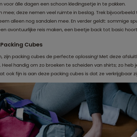
voor álle dagen een schoon kledingsetje in te pakken.
mee; deze nemen veel ruimte in beslag. Trek bijvoorbeeld t
m alleen nog sandalen mee. En verder geldt: sommige spul
n avontuurlijke reis maken, een beetje back tot basic hoort 
t Packing Cubes
n, zijn packing cubes de perfecte oplossing! Met deze afslui
r. Heel handig om zo broeken te scheiden van shirts; zo heb 
at ook fijn is aan deze packing cubes is dat ze verkrijgbaar z