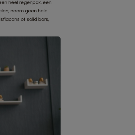
 een heel regenpak, een
kelen; neem geen hele
flacons of solid bars,