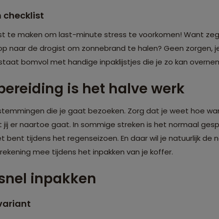
 checklist
st te maken om last-minute stress te voorkomen! Want zeg n
op naar de drogist om zonnebrand te halen? Geen zorgen, je 
 staat bomvol met handige inpaklijstjes die je zo kan overne
bereiding is het halve werk
estemmingen die je gaat bezoeken. Zorg dat je weet hoe war
jij er naartoe gaat. In sommige streken is het normaal ge
 bent tijdens het regenseizoen. En daar wil je natuurlijk de
 rekening mee tijdens het inpakken van je koffer.
n snel inpakken
variant