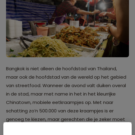
Bangkok is niet alleen de hoofdstad van Thailand,
maar ook de hoofdstad van de wereld op het gebied
van streetfood. Wanneer de avond valt duiken overal
in de stad, maar met name in het in het kleurrijke
Chinatown, mobiele eetkraampjes op. Met naar
schatting zo’n 500.000 van deze kraampjes is er
genoeg te kiezen, maar gerechten die je zeker moet
proberen zijn pad thai, groene curry en mango sticky