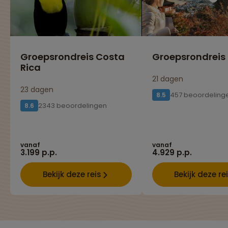
Groepsrondreis Costa
Groepsrondreis
Rica
21 dagen
23 dagen
457 beoordeling
8.5
2343 beoordelingen
8.6
vanaf
vanaf
3.199 p.p.
4.929 p.p.
Bekijk deze reis
Bekijk deze re