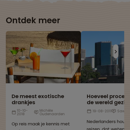
Ontdek meer
De meest exotische
Hoeveel procen
drankjes
de wereld gezie
10-10-
Michèle
19-08-2011
Sawad
2018
Oudenaarden
Nederlanders houd
Op reis maak je kennis met
reizen, dat weten w