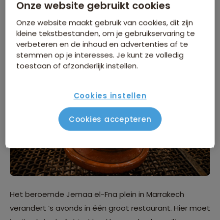
rice. In een avontuurlijke bui? Je zult in Bangkok vaak
Onze website gebruikt cookies
verkopers met gefrituurde schorpioenen, sprinkhanen
Onze website maakt gebruik van cookies, dit zijn
en krekels op stokjes zien lopen. Durf jij het aan?
kleine tekstbestanden, om je gebruikservaring te
verbeteren en de inhoud en advertenties af te
2. Marrakech, Marokko
stemmen op je interesses. Je kunt ze volledig
toestaan of afzonderlijk instellen.
Cookies instellen
Cookies accepteren
Het beroemde Jemaa el-Fna plein in Marrakech
verandert ’s avonds in één groot restaurant. Hier moet