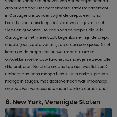
verlaten zonder te proeven van het heerlijke aanbod
aan streetfood. Het beroemdste streetfoodgerecht
in Cartagena is zonder twijfel de arepa, een rond
broodje van maïsdeeg, dat vaak wordt gevuld met
vlees en groenten. De drie soorten arepas die je in
Cartagena het meest zult tegenkomen zijn de arepa
choclo (een zoete variant), de arepa con queso (met
kaas) en de arepa con huevo (met ei). Om te
ontdekken welke jouw favoriet is, moet je ze zeker alle
drie proberen. Na al die arepas toe aan wat lichters?
Probeer dan eens mango biche. Dit is onrijpe, groene
mango in stukjes, met daaroverheen wat limoensap
en zout. Een verrassende, maar heerlijke combinatie!
6. New York, Verenigde Staten