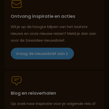
Best beoordeelde reisroutes
Ontvang inspiratie en acties
Reizen met oog voor mens, cultuur en milieu
Wil je op de hoogte blijven van het laatste
nieuws en onze nieuwe reizen? Meld je dan aan
voor de Sawadee nieuwsbrief.
Groepsreizen mét indivuele vrijheid
Vraag de nieuwsbrief aan
Persoonlijk en deskundig reisadvies
Blog en reisverhalen
Best beoordeelde reisroutes
Op zoek naar inspiratie voor je volgende reis of