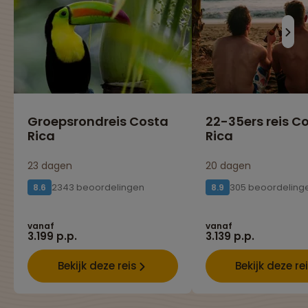
Groepsrondreis Costa
22-35ers reis C
Rica
Rica
23 dagen
20 dagen
2343 beoordelingen
305 beoordeling
8.6
8.9
vanaf
vanaf
3.199 p.p.
3.139 p.p.
Bekijk deze reis
Bekijk deze re