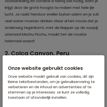
voorbereiding en conditie is hierbij wel nodig, want je
krijgt door de grote hoogte te maken met hele ijle
lucht. Je raakt hierdoor sneller buiten adem en je zult
veel water moeten drinken. Maar al het moois dat je
onderweg tegenkomt, met als klapper op de vuurpijl
uiteraard Machu Picchu, maakt het de moeite
helemaal waard!
2. Colca Canyon, Peru
Onze website gebruikt cookies
Onze website maakt gebruik van cookies, dit zijn
kleine tekstbestanden, om je gebruikservaring te
verbeteren en de inhoud en advertenties af te
stemmen op je interesses. Je kunt ze volledig
toestaan of afzonderlijk instellen.