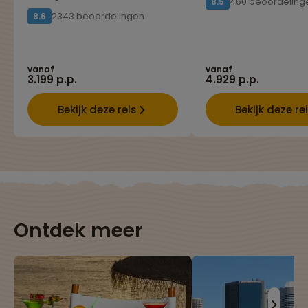
460 beoordeling
8.5
2343 beoordelingen
8.6
vanaf
vanaf
3.199 p.p.
4.929 p.p.
Bekijk deze reis
Bekijk deze re
Ontdek meer