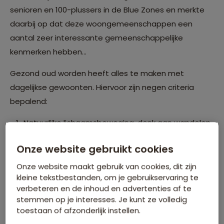
senioren en 100-plussers in de Blue Zones en merkte
daarbij op dat deze woongemeenschappen een
aantal zeer interessante gemeenschappelijke
kenmerken hebben…
Gezond oud worden heeft alles te maken met
dagelijkse gewoonten. Hiervoor zijn negen criteria
bepalend:
Natuurlijke lichaamsbeweging, denk aan wandelen
in de natuur en tuinieren.
Onze website gebruikt cookies
Het hebben van een doel.
Onze website maakt gebruik van cookies, dit zijn
kleine tekstbestanden, om je gebruikservaring te
Reflectie, ontspanning en spiritualiteit.
verbeteren en de inhoud en advertenties af te
stemmen op je interesses. Je kunt ze volledig
De 80%-regel omtrent het consumeren van
toestaan of afzonderlijk instellen.
voeding. Het is de bedoeling om te stoppen met