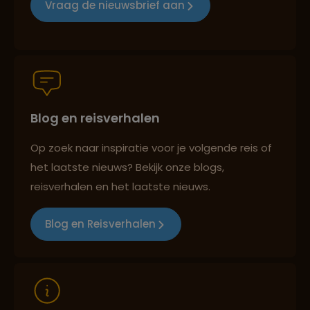
Groepsreizen mét indivuele vrijheid
Vraag de nieuwsbrief aan
Persoonlijk en deskundig reisadvies
Blog en reisverhalen
Best beoordeelde reisroutes
Op zoek naar inspiratie voor je volgende reis of
het laatste nieuws? Bekijk onze blogs,
reisverhalen en het laatste nieuws.
Reizen met oog voor mens, cultuur en milieu
Blog en Reisverhalen