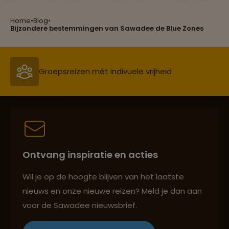
Heb jij ze al geproefd?
Home
•
Blog
•
Bijzondere bestemmingen van Sawadee de Blue Zones
Groepsreizen mét indivuele vrijheid
Persoonlijk en deskundig reisadvies
Best beoordeelde reisroutes
Ontvang inspiratie en acties
Wil je op de hoogte blijven van het laatste
Reizen met oog voor mens, cultuur en milieu
nieuws en onze nieuwe reizen? Meld je dan aan
voor de Sawadee nieuwsbrief.