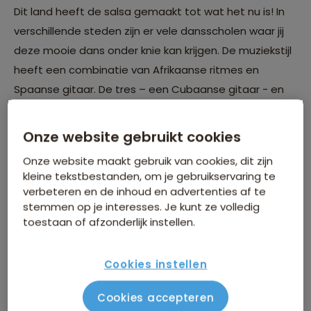
Dit land heeft de salsa gemaakt tot wat het nu is! In
verschillende steden zijn er vele dansscholen waar jij
deze mooie dans onder knie kan krijgen. De muziekstijl
heeft een combinatie van Afrikaanse ritmes en
Spaanse gitaar. De tres – een Cubaanse gitaar - en
de maracas geven diepte aan de muziek, waarbij de
zangers met hoopvolle teksten het publiek - en
Onze website gebruikt cookies
misschien ook wel jou - weten te raken.
Onze website maakt gebruik van cookies, dit zijn
kleine tekstbestanden, om je gebruikservaring te
Marokko - De klanken van
verbeteren en de inhoud en advertenties af te
Gnawa
stemmen op je interesses. Je kunt ze volledig
toestaan of afzonderlijk instellen.
Cookies instellen
Cookies accepteren