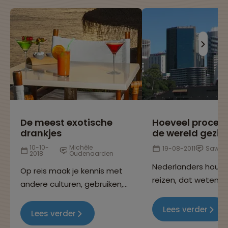
De meest exotische
Hoeveel procen
drankjes
de wereld gezie
10-10-
Michèle
19-08-2011
Sawad
2018
Oudenaarden
Nederlanders houd
Op reis maak je kennis met
reizen, dat weten w
andere culturen, gebruiken,
allemaal, want je k
eetgewoontes en niet
overal op de wereld
Lees verder
geheel onbelangrijk: de
Lees verder
Maar heb jij je ooit
nationale cocktails! In dit