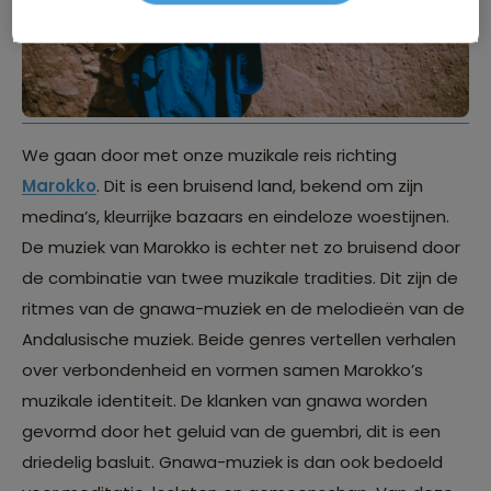
We gaan door met onze muzikale reis richting
Marokko
. Dit is een bruisend land, bekend om zijn
medina’s, kleurrijke bazaars en eindeloze woestijnen.
De muziek van Marokko is echter net zo bruisend door
de combinatie van twee muzikale tradities. Dit zijn de
ritmes van de gnawa-muziek en de melodieën van de
Andalusische muziek. Beide genres vertellen verhalen
over verbondenheid en vormen samen Marokko’s
muzikale identiteit. De klanken van gnawa worden
gevormd door het geluid van de guembri, dit is een
driedelig basluit. Gnawa-muziek is dan ook bedoeld