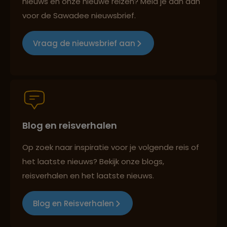
nieuws en onze nieuwe reizen? Meld je dan aan
voor de Sawadee nieuwsbrief.
Groepsreizen mét indivuele vrijheid
Vraag de nieuwsbrief aan
Persoonlijk en deskundig reisadvies
Blog en reisverhalen
Best beoordeelde reisroutes
Op zoek naar inspiratie voor je volgende reis of
het laatste nieuws? Bekijk onze blogs,
Reizen met oog voor mens, cultuur en milieu
reisverhalen en het laatste nieuws.
Blog en Reisverhalen