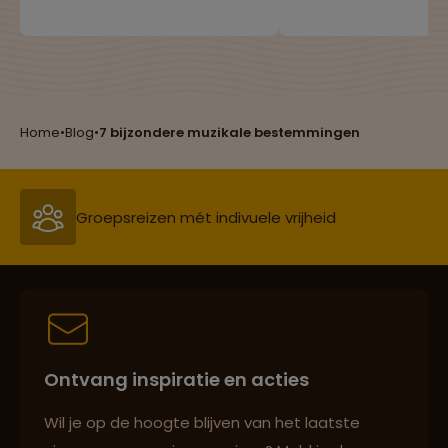
afgevraagd hoevee
blog hebben we de meest
Reizen met oog voor mens, cultuur en milieu
van de wereld eigenl
bijzondere en populaire
bereisd wordt door
drankjes op een rijtje gezet.
Nederlandse bevolk
Heb jij ze al geproefd?
Groepsreizen mét indivuele vrijheid
Home
•
Blog
•
7 bijzondere muzikale bestemmingen
Persoonlijk en deskundig reisadvies
Best beoordeelde reisroutes
Ontvang inspiratie en acties
Reizen met oog voor mens, cultuur en milieu
Wil je op de hoogte blijven van het laatste