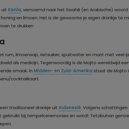
 uit
Kenia
, vernoemd naar het Swahili (en Arabische) woord 
honing en limoen. Het is de gewoonte je eigen drankje te 
imoen te drukken
ba
et rum, limoensap, rietsuiker, spuitwater en munt met veel ij
doeld als medicijn. Tegenwoordig is de Mojito wereldwijd een
ssende smaak. In
Midden- en Zuid-Amerika
staat de Mojito i
enu/cocktailkaart.
 een traditioneel drankje uit
Indonesië
. Volgens schattingen 
ordt gebruikt bij tempelceremonies en wordt Tetabuhan geno
oepen.