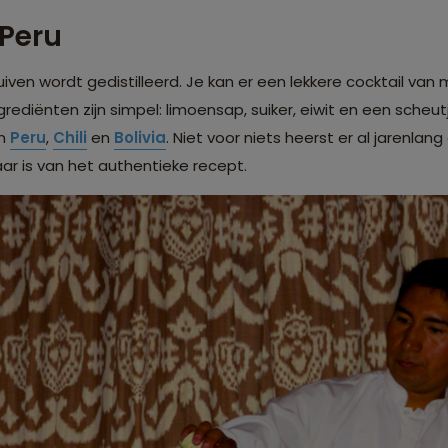
 Peru
 druiven wordt gedistilleerd. Je kan er een lekkere cocktail v
rediënten zijn simpel: limoensap, suiker, eiwit en een sche
in
Peru
,
Chili
en
Bolivia
. Niet voor niets heerst er al jarenlang
r is van het authentieke recept.