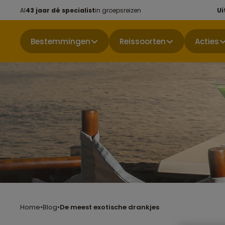
Al
43 jaar dé specialist
in groepsreizen
Ui
Bestemmingen
Reissoorten
Acties
Home
•
Blog
•
De meest exotische drankjes