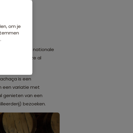
den, om je
e stemmen
.
belangrijk: de nationale
gezet. Heb jij ze al
 Cachaça is een
an een variatie met
al genieten van een
illeerderij) bezoeken.