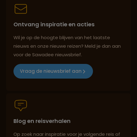
Best beoordeelde reisroutes
Ontvang inspiratie en acties
Reizen met oog voor mens, cultuur en milieu
Wil je op de hoogte blijven van het laatste
nieuws en onze nieuwe reizen? Meld je dan aan
voor de Sawadee nieuwsbrief.
Groepsreizen mét indivuele vrijheid
Vraag de nieuwsbrief aan
Persoonlijk en deskundig reisadvies
Blog en reisverhalen
Best beoordeelde reisroutes
Op zoek naar inspiratie voor je volgende reis of