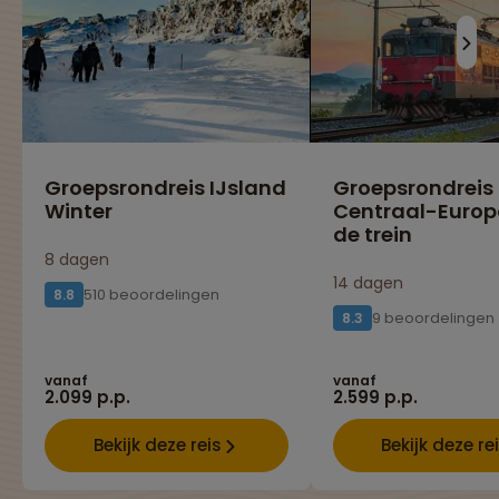
Groepsrondreis IJsland
Groepsrondreis
Winter
Centraal-Europ
de trein
8 dagen
14 dagen
510 beoordelingen
8.8
9 beoordelingen
8.3
vanaf
vanaf
2.099 p.p.
2.599 p.p.
Bekijk deze reis
Bekijk deze re