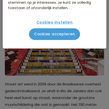
stemmen op je interesses. Je kunt ze volledig
zoals in AC/DC Lane en Hosier Lane.
toestaan of afzonderlijk instellen.
2. Rio de Janeiro, Brazilië
Cookies instellen
Cookies accepteren
Street art werd in 2009 door de Braziliaanse overheid
gedecriminaliseerd. Je vindt in Rio de Janeiro dan ook
heel veel kunst op straat, waaronder de grootste
muurschildering die ooit is gemaakt. Het 190 meter