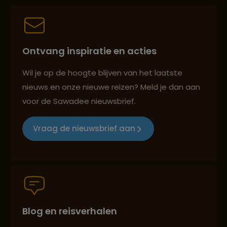
Best beoordeelde reisroutes
Ontvang inspiratie en acties
Reizen met oog voor mens, cultuur en milieu
Wil je op de hoogte blijven van het laatste
nieuws en onze nieuwe reizen? Meld je dan aan
voor de Sawadee nieuwsbrief.
Groepsreizen mét indivuele vrijheid
Vraag de nieuwsbrief aan
Persoonlijk en deskundig reisadvies
Blog en reisverhalen
Best beoordeelde reisroutes