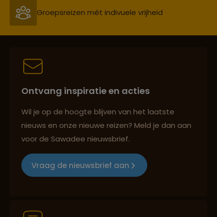
Persoonlijk en deskundig reisadvies
Best beoordeelde reisroutes
Ontvang inspiratie en acties
Reizen met oog voor mens, cultuur en milieu
Wil je op de hoogte blijven van het laatste
nieuws en onze nieuwe reizen? Meld je dan aan
voor de Sawadee nieuwsbrief.
Groepsreizen mét indivuele vrijheid
Vraag de nieuwsbrief aan
Persoonlijk en deskundig reisadvies