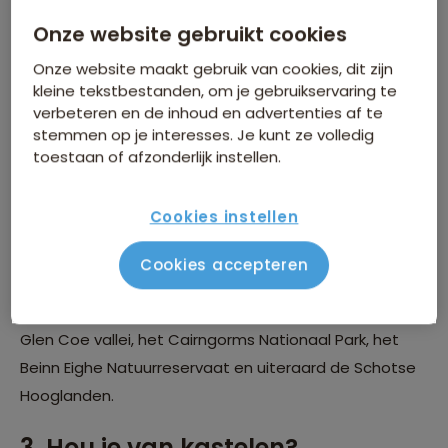
Onze website gebruikt cookies
Onze website maakt gebruik van cookies, dit zijn
kleine tekstbestanden, om je gebruikservaring te
verbeteren en de inhoud en advertenties af te
stemmen op je interesses. Je kunt ze volledig
toestaan of afzonderlijk instellen.
Cookies instellen
De grote hoeveelheid aan mooie natuur maakt
Cookies accepteren
Schotland ook een perfecte wandelbestemming. Er
zijn diverse wandelingen mogelijk, bijvoorbeeld door de
Glen Coe vallei, het Cairngorms Nationaal Park, het
Beinn Eighe Natuurreservaat en uiteraard de Schotse
Hooglanden.
3. Hou je van kastelen?