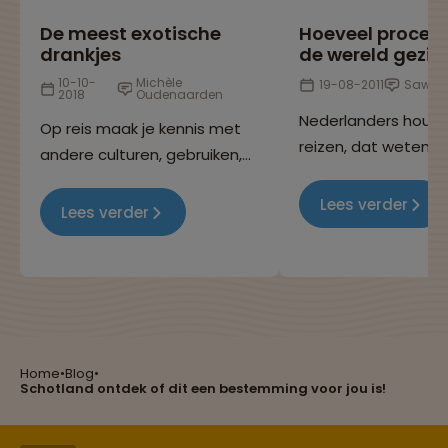
De meest exotische
Hoeveel procen
drankjes
de wereld gezie
10-10-
Michèle
19-08-2011
Sawad
2018
Oudenaarden
Nederlanders houd
Op reis maak je kennis met
reizen, dat weten w
andere culturen, gebruiken,
allemaal, want je k
eetgewoontes en niet
overal op de wereld
Lees verder
geheel onbelangrijk: de
Lees verder
Maar heb jij je ooit
nationale cocktails! In dit
afgevraagd hoevee
blog hebben we de meest
van de wereld eigenl
Reizen met oog voor mens, cultuur en milieu
bijzondere en populaire
bereisd wordt door
drankjes op een rijtje gezet.
Nederlandse bevolk
Heb jij ze al geproefd?
Home
•
Blog
•
Groepsreizen mét indivuele vrijheid
Schotland ontdek of dit een bestemming voor jou is!