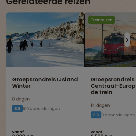
Gerelateerde reizen
Treinreizen
Groepsrondreis IJsland
Groepsrondreis
Winter
Centraal-Europ
de trein
8 dagen
14 dagen
510 beoordelingen
8.8
9 beoordelingen
8.3
vanaf
vanaf