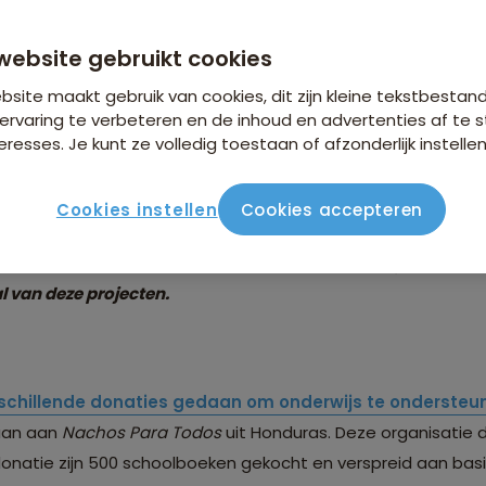
ates over onze donati
website gebruikt cookies
site maakt gebruik van cookies, dit zijn kleine tekstbestan
ngen
ervaring te verbeteren en de inhoud en advertenties af t
eresses. Je kunt ze volledig toestaan of afzonderlijk instellen
en
Cookies instellen
Cookies accepteren
n haar klanten wereldwijd
verschillende goede doelen en p
oie resultaten van deze donaties en investeringen. In dit 
l van deze projecten.
schillende donaties gedaan om onderwijs te ondersteu
daan aan
Nachos Para Todos
uit Honduras. Deze organisatie 
onatie zijn 500 schoolboeken gekocht en verspreid aan basis