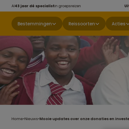
Al
43 jaar dé specialist
in groepsreizen
Ui
Bestemmingen
Reissoorten
Acties
Home
•
Nieuws
•
Mooie updates over onze donaties en invest