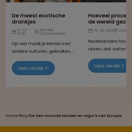
De meest exotische
Hoeveel procen
drankjes
de wereld gezie
10-10-
Michèle
19-08-2011
Sawad
2018
Oudenaarden
Nederlanders houd
Op reis maak je kennis met
reizen, dat weten w
andere culturen, gebruiken,
allemaal, want je k
eetgewoontes en niet
overal op de wereld
Lees verder
geheel onbelangrijk: de
Lees verder
Maar heb jij je ooit
nationale cocktails! In dit
afgevraagd hoevee
blog hebben we de meest
Reizen met oog voor mens, cultuur en milieu
van de wereld eigenl
bijzondere en populaire
bereisd wordt door
drankjes op een rijtje gezet.
Nederlandse bevolk
Heb jij ze al geproefd?
Groepsreizen mét indivuele vrijheid
Home
•
Blog
•
De tien mooiste landen en regio's van Europa