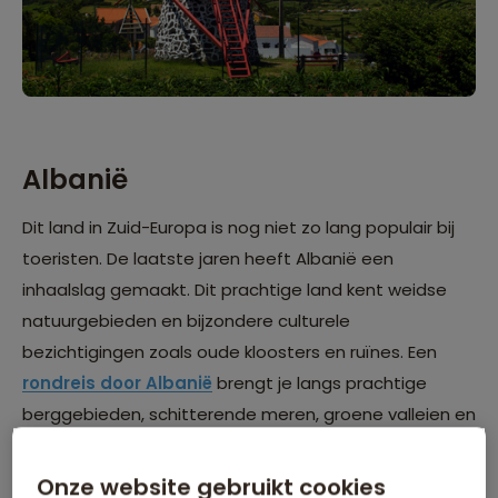
Albanië
Dit land in Zuid-Europa is nog niet zo lang populair bij
toeristen. De laatste jaren heeft
Albanië
een
inhaalslag gemaakt. Dit prachtige land kent weidse
natuurgebieden en bijzondere culturele
bezichtigingen zoals oude kloosters en ruïnes. Een
rondreis door Albanië
brengt je langs prachtige
berggebieden, schitterende meren, groene valleien en
kleine verscholen dorpjes. Door het hele land vind je de
Ottomaanse invloeden in architectuur en sfeer. Ga op
Onze website gebruikt cookies