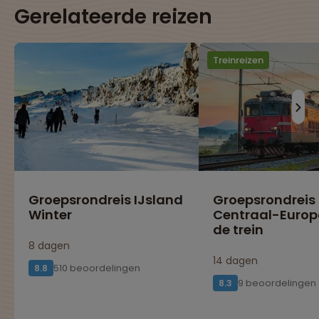
Gerelateerde reizen
Treinreizen
Groepsrondreis IJsland
Groepsrondreis
Winter
Centraal-Europ
de trein
8 dagen
14 dagen
510 beoordelingen
8.8
9 beoordelingen
8.3