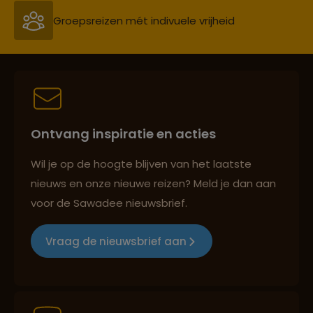
Persoonlijk en deskundig reisadvies
Best beoordeelde reisroutes
Ontvang inspiratie en acties
Reizen met oog voor mens, cultuur en milieu
Wil je op de hoogte blijven van het laatste
nieuws en onze nieuwe reizen? Meld je dan aan
voor de Sawadee nieuwsbrief.
Groepsreizen mét indivuele vrijheid
Vraag de nieuwsbrief aan
Persoonlijk en deskundig reisadvies