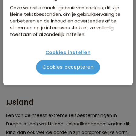
verkenning en ontdek de mooiste plekken van Albanië.
Onze website maakt gebruik van cookies, dit zijn
kleine tekstbestanden, om je gebruikservaring te
verbeteren en de inhoud en advertenties af te
stemmen op je interesses. Je kunt ze volledig
toestaan of afzonderlijk instellen.
Cookies instellen
Cookies accepteren
IJsland
Een van de meest extreme reisbestemmingen in
Europa is toch wel IJsland. IJslandliefhebbers vinden dit
land dan ook wel ‘de aarde in zijn oorspronkelijke vorm’.