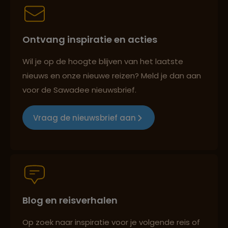
Persoonlijk en deskundig reisadvies
Ontvang inspiratie en acties
Best beoordeelde reisroutes
Wil je op de hoogte blijven van het laatste
nieuws en onze nieuwe reizen? Meld je dan aan
voor de Sawadee nieuwsbrief.
Reizen met oog voor mens, cultuur en milieu
Vraag de nieuwsbrief aan
Groepsreizen mét indivuele vrijheid
Blog en reisverhalen
Persoonlijk en deskundig reisadvies
Op zoek naar inspiratie voor je volgende reis of