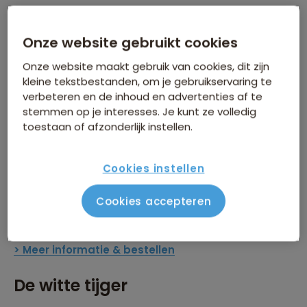
schoonheid van de Himalaya op de achtergrond,
vertelt hij een vermakelijk én verhelderend verhaal.
Onze website gebruikt cookies
> Meer informatie & bestellen
Onze website maakt gebruik van cookies, dit zijn
kleine tekstbestanden, om je gebruikservaring te
Duizend dagen in China
verbeteren en de inhoud en advertenties af te
stemmen op je interesses. Je kunt ze volledig
Bettine Vriesekoop verblijft drie jaar lang in Peking als
toestaan of afzonderlijk instellen.
China-correspondent voor NRC Handelsblad. In dit
boek vertelt ze hoe ze als beginnend journalist zelf
Cookies instellen
haar weg vindt in het turbulente China en op zoek
gaat naar de confrontaties tussen oud en nieuw, arm
Cookies accepteren
en rijk, meerderheid en minderheid, recht en onrecht.
> Meer informatie & bestellen
De witte tijger