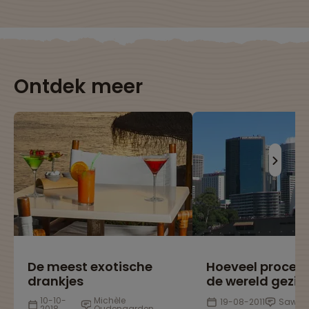
Ontdek meer
De meest exotische
Hoeveel procen
drankjes
de wereld gezie
10-10-
Michèle
19-08-2011
Sawad
2018
Oudenaarden