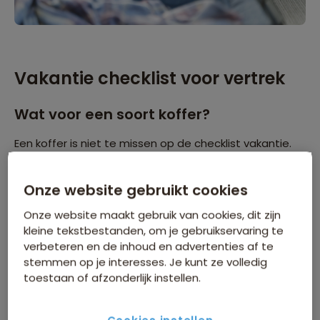
Vakantie checklist voor vertrek
Wat voor een soort koffer?
Een koffer is niet te missen op de checklist vakantie.
Wij raden altijd een zachte koffer aan of een reistas.
Dit is makkelijker te vervoeren van plek A naar plek B,
Onze website gebruikt cookies
zeker handig op een rondreis. Bovendien wordt de
Onze website maakt gebruik van cookies, dit zijn
schade sneller beperkt omdat een harde koffer
kleine tekstbestanden, om je gebruikservaring te
eerder kan breken. Nadeel is wel dat als er
verbeteren en de inhoud en advertenties af te
stemmen op je interesses. Je kunt ze volledig
bijvoorbeeld vloeistoffen ergens lekken, de kans groter
toestaan of afzonderlijk instellen.
is dat het ook bij de inhoud van je bagage terecht
komt.