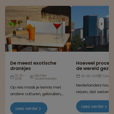
De meest exotische
Hoeveel procen
drankjes
de wereld gezie
10-10-
Michèle
19-08-2011
Sawad
2018
Oudenaarden
Nederlanders houd
Op reis maak je kennis met
reizen, dat weten w
andere culturen, gebruiken,
allemaal, want je k
eetgewoontes en niet
overal op de wereld
Lees verder
geheel onbelangrijk: de
Lees verder
Maar heb jij je ooit
nationale cocktails! In dit