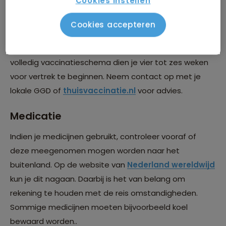
Cookies instellen
Vaccinaties
Cookies accepteren
Infectieziekten komen in veel landen voor, met een
vaccinatie kun je een hoop ellende besparen. Met een
volledig vaccinatieschema dien je vier tot zes weken
voor vertrek te beginnen. Neem contact op met je
lokale GGD of
thuisvaccinatie.nl
voor advies.
Medicatie
Indien je medicijnen gebruikt, controleer vooraf of
deze meegenomen mogen worden naar het
buitenland. Op de website van
Nederland wereldwijd
kun je dit nagaan. Daarbij is het van belang om
rekening te houden met de reis omstandigheden.
Sommige medicijnen moeten bijvoorbeeld koel
bewaard worden..