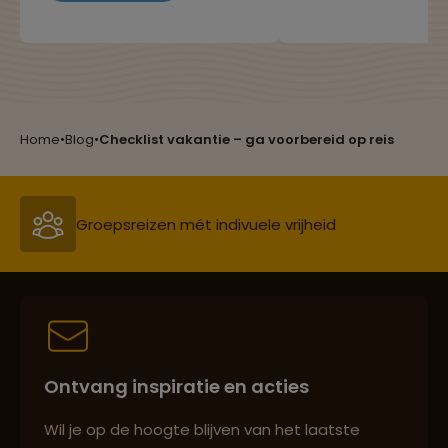
afgevraagd hoevee
blog hebben we de meest
Reizen met oog voor mens, cultuur en milieu
van de wereld eigenl
bijzondere en populaire
bereisd wordt door
drankjes op een rijtje gezet.
Nederlandse bevolk
Heb jij ze al geproefd?
Groepsreizen mét indivuele vrijheid
Home
•
Blog
•
Checklist vakantie – ga voorbereid op reis
Persoonlijk en deskundig reisadvies
Best beoordeelde reisroutes
Ontvang inspiratie en acties
Reizen met oog voor mens, cultuur en milieu
Wil je op de hoogte blijven van het laatste