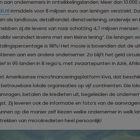
n aan ondernemers in ontwikkelingslanden. Meer dan 10.000 
i.nl
inmiddels voor 8 miljoen euro aan leningen verstrekt. D
en als landbouw, detailhandel, dienstverlening, onderwijs en 
ebben zij de levens van naar schatting 4,7 miljoen mensen p
akibi verandert levens met een kleine lening”. De leningen wor
alingspercentage is 98%! Het mooie is bovendien dat de uit
tlenen aan een andere ondernemer. Zo blijft het geld circule
ef in 95 landen in 8 regio’s, met zwaartepunten in Azië, Afri
t Amerikaanse microfinancieringsplatform Kiva, dat beschik
 betrouwbare lokale organisaties op vijf continenten. Die lok
anvragen, betalen de kredieten uit, begeleiden de ondern
st. Zij leveren ook de informatie en foto’s van de aanvrag
kunnen op die manier zelf kiezen welke ondernemer in welk la
trekken van microkredieten heel persoonlijk!