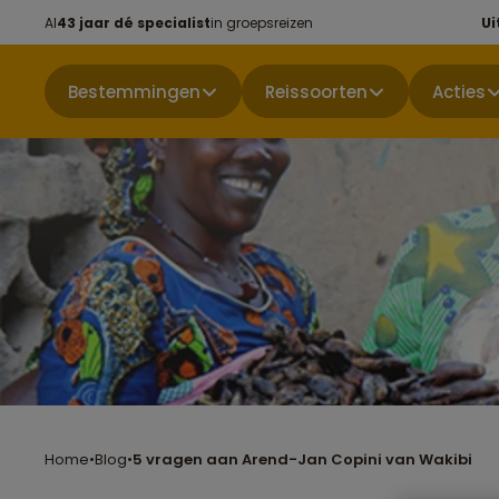
Al
43 jaar dé specialist
in groepsreizen
Ui
Bestemmingen
Reissoorten
Acties
Home
•
Blog
•
5 vragen aan Arend-Jan Copini van Wakibi