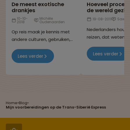
De meest exotische
Hoeveel procen
drankjes
de wereld gezie
10-10-
Michèle
19-08-2011
Sawad
2018
Oudenaarden
Nederlanders houd
Op reis maak je kennis met
reizen, dat weten w
andere culturen, gebruiken,
allemaal, want je k
eetgewoontes en niet
overal op de wereld
Lees verder
geheel onbelangrijk: de
Lees verder
Maar heb jij je ooit
nationale cocktails! In dit
afgevraagd hoevee
blog hebben we de meest
van de wereld eigenl
bijzondere en populaire
bereisd wordt door
drankjes op een rijtje gezet.
Nederlandse bevolk
Heb jij ze al geproefd?
Home
•
Blog
•
Reizen met oog voor mens, cultuur en milieu
Mijn voorbereidingen op de Trans-Siberië Express