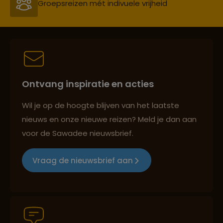
Groepsreizen mét indivuele vrijheid
Persoonlijk en deskundig reisadvies
Ontvang inspiratie en acties
Best beoordeelde reisroutes
Wil je op de hoogte blijven van het laatste
nieuws en onze nieuwe reizen? Meld je dan aan
voor de Sawadee nieuwsbrief.
Reizen met oog voor mens, cultuur en milieu
Vraag de nieuwsbrief aan
Groepsreizen mét indivuele vrijheid