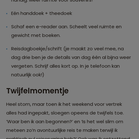
Eén handdoek + theedoek
Schaf een e-reader aan. Scheelt veel ruimte en
gewicht met boeken.
Reisdagboekje/schrift (je maakt zo veel mee, na
dag drie ben je de details van dag één al bijna weer
vergeten. Schrijf alles kort op. In je telefoon kan
natuurlijk ook!)
Twijfelmomentje
Heel stom, maar toen ik het weekend voor vertrek
alles had ingepakt, sloegen opeens de twijfels toe.
‘Waar ben ik aan begonnen?’ en ‘Is het wel slim om
meteen zo’n avontuurlijke reis te maken terwijl ik
praktisch nul reiservaring heb?’ Ook was ik ontzettend