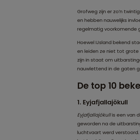
Grofweg zijn er zo’n twinti
en hebben nauwelijks invlo
regelmatig voorkomende g
Hoewel IJsland bekend staa
en leiden ze niet tot grot
zijn in staat om uitbarsti
nauwlettend in de gaten 
De top 10 bek
1. Eyjafjallajökull
Eyjafjallajökull
is een van d
geworden na de uitbarsting
luchtvaart werd verstoord.