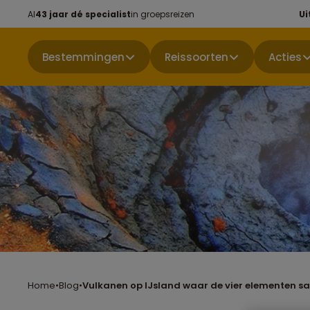
Al
43 jaar dé specialist
in groepsreizen
Ui
Bestemmingen
Reissoorten
Acties
Home
•
Blog
•
Vulkanen op IJsland waar de vier elementen