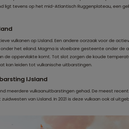
sland ligt tevens op het mid-Atlantisch Ruggenplateau, een 
sland
actieve vulkanen op IJsland. Een andere oorzaak voor de acti
der het eiland. Magma is vloeibare gesteente onder de a
 de oppervlakte komt. Tot slot zorgen de koude temperatu
t kan leiden tot vulkanische uitbarstingen.
barsting IJsland
land meerdere vulkaanuitbarstingen gehad. De meest recenteli
t zuidwesten van IJsland. In 2021 is deze vulkaan ook al uitge