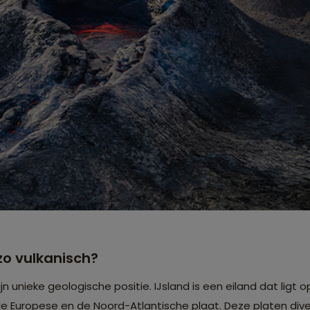
zo vulkanisch?
n unieke geologische positie. IJsland is een eiland dat ligt
e Europese en de Noord-Atlantische plaat. Deze platen dive