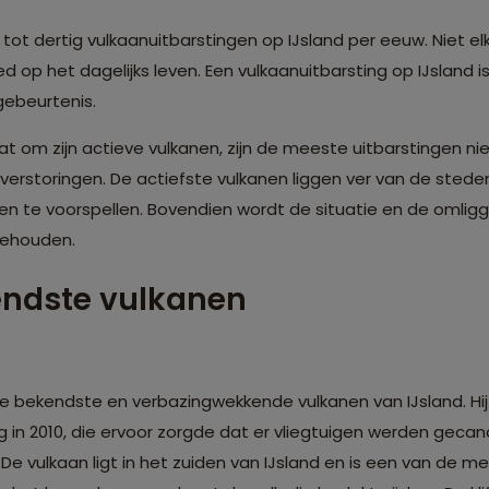
g tot dertig vulkaanuitbarstingen op IJsland per eeuw. Niet el
ed op het dagelijks leven. Een vulkaanuitbarsting op IJsland
ebeurtenis.
t om zijn actieve vulkanen, zijn de meeste uitbarstingen ni
e verstoringen. De actiefste vulkanen liggen ver van de stede
ngen te voorspellen. Bovendien wordt de situatie en de oml
gehouden.
endste vulkanen
e bekendste en verbazingwekkende vulkanen van IJsland. Hij
 in 2010, die ervoor zorgde dat er vliegtuigen werden geca
 De vulkaan ligt in het zuiden van IJsland en is een van de m