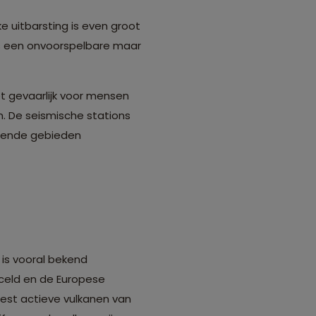
ke uitbarsting is even groot
 is een onvoorspelbare maar
et gevaarlijk voor mensen
n. De seismische stations
iggende gebieden
 is vooral bekend
nceld en de Europese
eest actieve vulkanen van