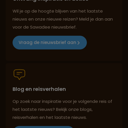
Reizen met oog voor mens, cultuur en milieu
Wil je op de hoogte blijven van het laatste
nieuws en onze nieuwe reizen? Meld je dan aan
voor de Sawadee nieuwsbrief.
Groepsreizen mét indivuele vrijheid
Vraag de nieuwsbrief aan
Persoonlijk en deskundig reisadvies
Blog en reisverhalen
Best beoordeelde reisroutes
Op zoek naar inspiratie voor je volgende reis of
het laatste nieuws? Bekijk onze blogs,
Reizen met oog voor mens, cultuur en milieu
reisverhalen en het laatste nieuws.