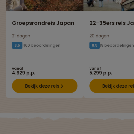
Groepsrondreis Japan
22-35ers reis J
21 dagen
20 dagen
460 beoordelingen
19 beoordelingen
8.5
8.5
vanaf
vanaf
4.929 p.p.
5.299 p.p.
Bekijk deze reis
Bekijk deze re