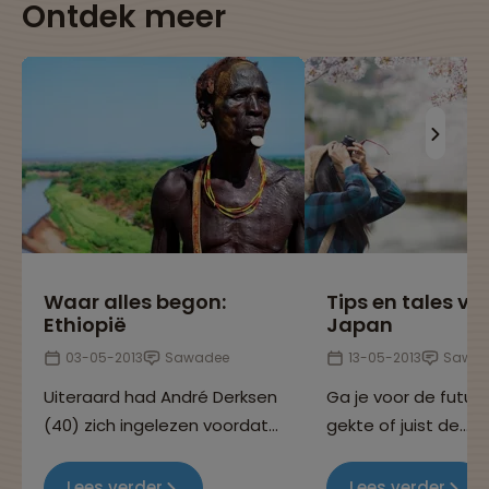
Ontdek meer
Waar alles begon:
Tips en tales va
Ethiopië
Japan
03-05-2013
Sawadee
13-05-2013
Sawad
Uiteraard had André Derksen
Ga je voor de futuri
(40) zich ingelezen voordat
gekte of juist de
hij de 29-daagse rondreis
meditatieve eenvou
door Ethiopië maakte. 'Maar
Japan is niets wat het
Lees verder
Lees verder