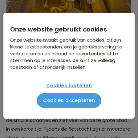
Onze website gebruikt cookies
Onze website maakt gebruik van cookies, dit zijn
kleine tekstbestanden, om je gebruikservaring te
verbeteren en de inhoud en advertenties af te
stemmen op je interesses. Je kunt ze volledig
toestaan of afzonderlijk instellen.
Een fietstocht door Bangkok
Cookies instellen
Hoe kunnen Nederlanders beter kennis maken met
Cookies accepteren
een stad dan op de fiets? Een absoluut hoogtepunt
van onze familiereis was een fietstocht. Je rijdt door
de smalle straatjes en ziet veel van deze grote stad
in een korte tijd. Tijdens de fietstocht zijn er meerdere
stops, we bezochten tempels en proefden lokale